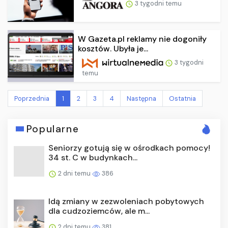
3 tygodni temu
W Gazeta.pl reklamy nie dogoniły
kosztów. Ubyła je...
3 tygodni
temu
Poprzednia
1
2
3
4
Następna
Ostatnia
Popularne
Seniorzy gotują się w ośrodkach pomocy!
34 st. C w budynkach...
2 dni temu
386
Idą zmiany w zezwoleniach pobytowych
dla cudzoziemców, ale m...
2 dni temu
381