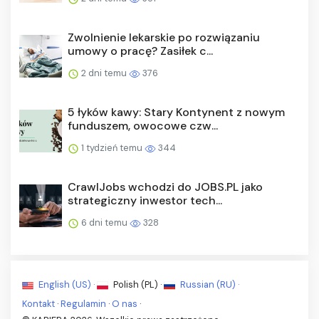
Zwolnienie lekarskie po rozwiązaniu
umowy o pracę? Zasiłek c...
2 dni temu
376
5 łyków kawy: Stary Kontynent z nowym
funduszem, owocowe czw...
1 tydzień temu
344
CrawlJobs wchodzi do JOBS.PL jako
strategiczny inwestor tech...
6 dni temu
328
English (US) ·
Polish (PL) ·
Russian (RU) ·
Kontakt
·
Regulamin
·
O nas
·