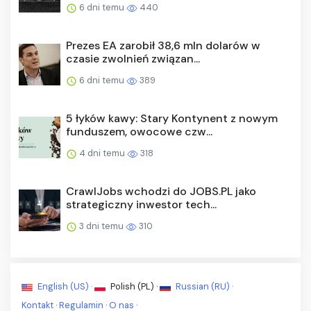
6 dni temu
440
Prezes EA zarobił 38,6 mln dolarów w
czasie zwolnień związan...
6 dni temu
389
5 łyków kawy: Stary Kontynent z nowym
funduszem, owocowe czw...
4 dni temu
318
CrawlJobs wchodzi do JOBS.PL jako
strategiczny inwestor tech...
3 dni temu
310
English (US) ·
Polish (PL) ·
Russian (RU) ·
Kontakt
·
Regulamin
·
O nas
·