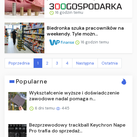
16 godzin temu
Biedronka szuka pracowników na
weekendy. Tyle możn...
16 godzin temu
Poprzednia
1
2
3
4
Następna
Ostatnia
Popularne
Wykształcenie wyższe i doświadczenie
zawodowe nadal pomaga n...
6 dni temu
445
Bezprzewodowy trackball Keychron Nape
Pro trafia do sprzedaż...