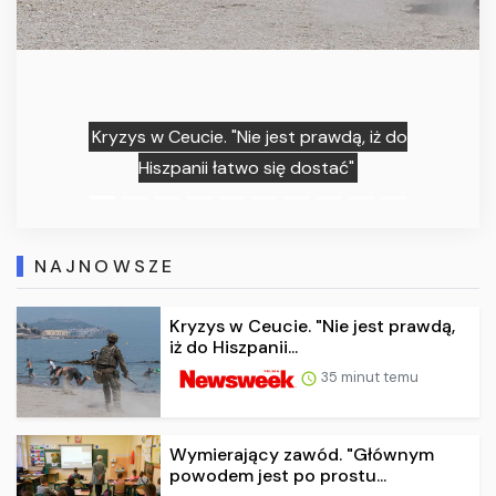
Kryzys w Ceucie. "Nie jest prawdą, iż do
Hiszpanii łatwo się dostać"
NAJNOWSZE
Kryzys w Ceucie. "Nie jest prawdą,
iż do Hiszpanii...
35 minut temu
Wymierający zawód. "Głównym
powodem jest po prostu...