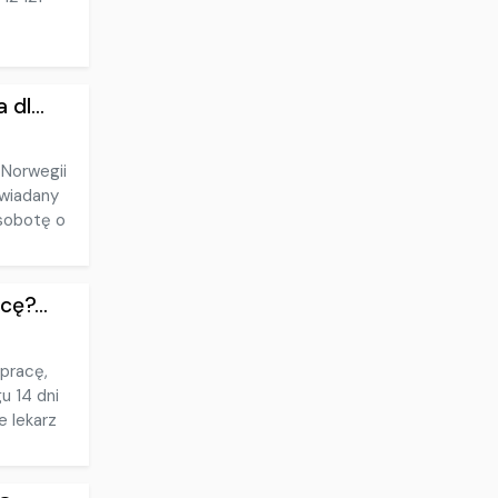
dl...
 Norwegii
wiadany
 sobotę o
ę?...
pracę,
u 14 dni
e lekarz