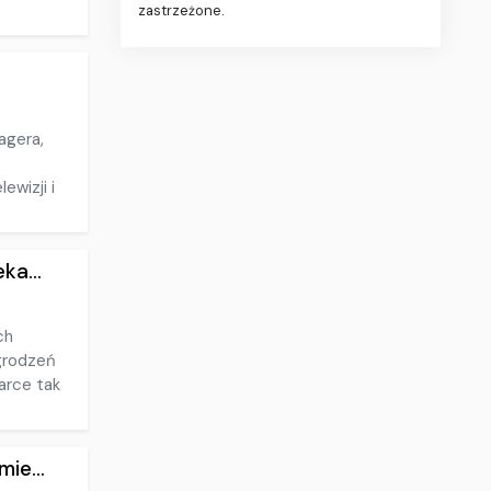
zastrzeżone.
agera,
ewizji i
ka...
ch
agrodzeń
arce tak
ie...