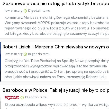
Sezonowe prace nie ratują już statystyk bezroboc
lewiatan.org
17 godzin temu
Komentarz Mariusza Zielonki, głównego ekonomisty Lewiatana
Wstępny szacunek MRPiPS pokazuje wzrost stopy bezroboci
rejestrowanego do 5,9% w lipcu z 5,8% w czerwcu. To pierws
od lutego, kiedy bezrobocie osiągnęło sezonowy szczyt na poz
Robert Lisicki i Marzena Chmielewska w nowym od
lewiatan.org
18 godzin temu
Obejrzyj na YouTube Posłuchaj na Spotify Nowe przepisy dot
przejrzystości wynagrodzeń wprowadzają istotne zmiany dla
pracodawców i pracowników. O tym, jak wpłyną na sposób usta
płac i jakie obowiązki nałożą na firmy, rozmawiają Robert Lisi...
Bezrobocie w Polsce. Takiej sytuacji nie było od p.
18 godzin temu
Stopa bezrobocia w lipcu wyniosła 5,9 proc. - wynika ze wstę