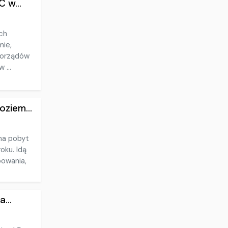
 w...
ch
mie,
morządów
 ...
ziem...
na pobyt
oku. Idą
owania,
...