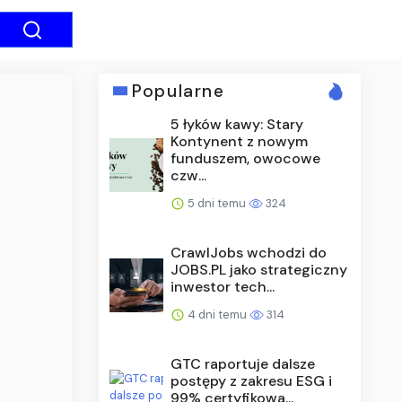
Popularne
5 łyków kawy: Stary
Kontynent z nowym
funduszem, owocowe
czw...
5 dni temu
324
CrawlJobs wchodzi do
JOBS.PL jako strategiczny
inwestor tech...
Next
4 dni temu
314
GTC raportuje dalsze
postępy z zakresu ESG i
99% certyfikowa...