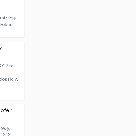
rnizację
dkości
y
027 rok.
 doszło w
fer...
dowę,
12 121