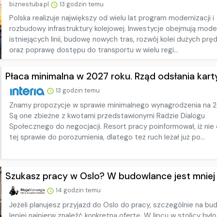
biznestuba.pl
13 godzin temu
Polska realizuje największy od wielu lat program modernizacji i
rozbudowy infrastruktury kolejowej. Inwestycje obejmują mode
istniejących linii, budowę nowych tras, rozwój kolei dużych prę
oraz poprawę dostępu do transportu w wielu regi...
Płaca minimalna w 2027 roku. Rząd odsłania kart
13 godzin temu
Znamy propozycje w sprawie minimalnego wynagrodzenia na 2
Są one zbieżne z kwotami przedstawionymi Radzie Dialogu
Społecznego do negocjacji. Resort pracy poinformował, iż nie
tej sprawie do porozumienia, dlatego też ruch leżał już po...
Szukasz pracy w Oslo? W budowlance jest mniej o
14 godzin temu
Jeżeli planujesz przyjazd do Oslo do pracy, szczególnie na bu
lepiej najpierw znaleźć konkretną ofertę. W lipcu w stolicy było 