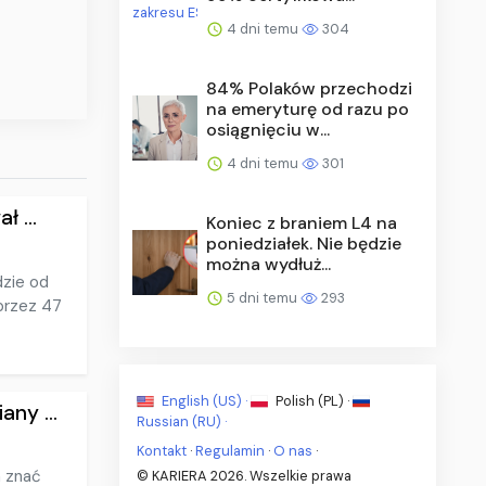
4 dni temu
304
84% Polaków przechodzi
na emeryturę od razu po
osiągnięciu w...
4 dni temu
301
 ...
Koniec z braniem L4 na
poniedziałek. Nie będzie
można wydłuż...
zie od
5 dni temu
293
 przez 47
English (US) ·
Polish (PL) ·
ny ...
Russian (RU) ·
Kontakt
·
Regulamin
·
O nas
·
n znać
© KARIERA 2026. Wszelkie prawa