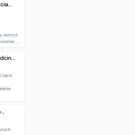
ia...
a
zy wzrost
iomie ...
cin...
yczące
lania
..
pnych