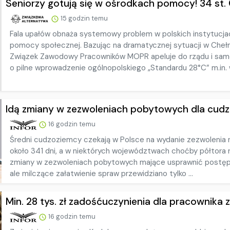
Seniorzy gotują się w ośrodkach pomocy! 34 st. C
15 godzin temu
Fala upałów obnaża systemowy problem w polskich instytucja
pomocy społecznej. Bazując na dramatycznej sytuacji w Cheł
Związek Zawodowy Pracowników MOPR apeluje do rządu i sa
o pilne wprowadzenie ogólnopolskiego „Standardu 28°C” m.in. w
Idą zmiany w zezwoleniach pobytowych dla cudzo
16 godzin temu
Średni cudzoziemcy czekają w Polsce na wydanie zezwolenia 
około 341 dni, a w niektórych województwach choćby półtora r
zmiany w zezwoleniach pobytowych mające usprawnić postęp
ale milczące załatwienie spraw przewidziano tylko ...
Min. 28 tys. zł zadośćuczynienia dla pracownika za
16 godzin temu