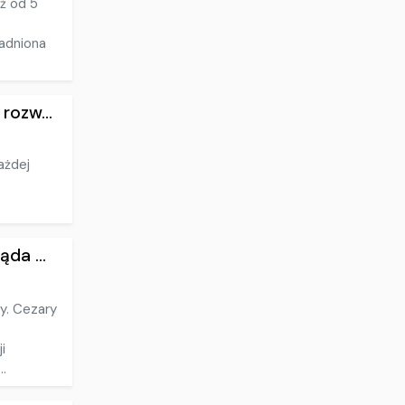
ż od 5
adniona
rozw...
ażdej
da ...
ny. Cezary
i
..