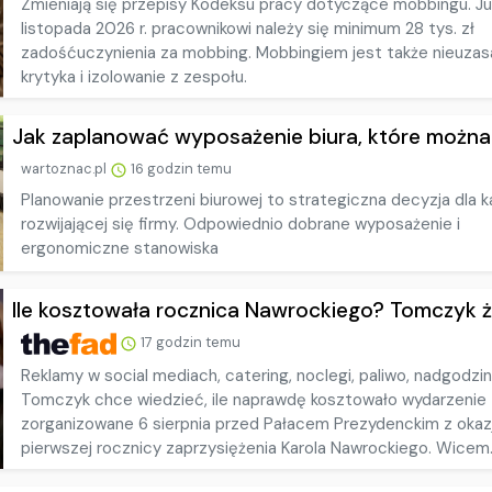
Zmieniają się przepisy Kodeksu pracy dotyczące mobbingu. Ju
listopada 2026 r. pracownikowi należy się minimum 28 tys. zł
zadośćuczynienia za mobbing. Mobbingiem jest także nieuzas
krytyka i izolowanie z zespołu.
Jak zaplanować wyposażenie biura, które można 
wartoznac.pl
16 godzin temu
Planowanie przestrzeni biurowej to strategiczna decyzja dla k
rozwijającej się firmy. Odpowiednio dobrane wyposażenie i
ergonomiczne stanowiska
Ile kosztowała rocznica Nawrockiego? Tomczyk żą
17 godzin temu
Reklamy w social mediach, catering, noclegi, paliwo, nadgodzi
Tomczyk chce wiedzieć, ile naprawdę kosztowało wydarzenie
zorganizowane 6 sierpnia przed Pałacem Prezydenckim z okazj
pierwszej rocznicy zaprzysiężenia Karola Nawrockiego. Wicem.