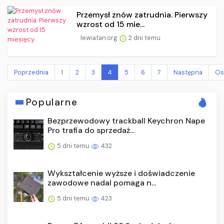
Przemysł znów zatrudnia. Pierwszy
wzrost od 15 mie...
lewiatan.org
2 dni temu
Poprzednia
1
2
3
4
5
6
7
Następna
Os
Popularne
Bezprzewodowy trackball Keychron Nape
Pro trafia do sprzedaż...
5 dni temu
432
Wykształcenie wyższe i doświadczenie
zawodowe nadal pomaga n...
5 dni temu
423