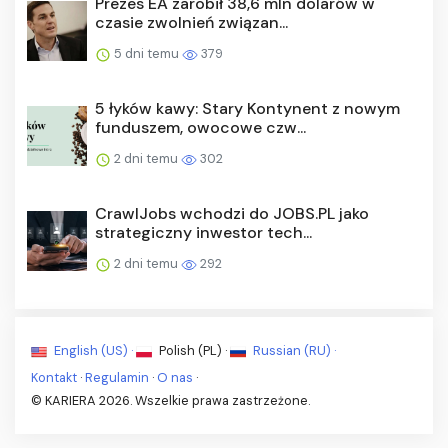
Prezes EA zarobił 38,6 mln dolarów w
czasie zwolnień związan...
5 dni temu
379
5 łyków kawy: Stary Kontynent z nowym
funduszem, owocowe czw...
2 dni temu
302
CrawlJobs wchodzi do JOBS.PL jako
strategiczny inwestor tech...
2 dni temu
292
English (US) ·
Polish (PL) ·
Russian (RU) ·
Kontakt
·
Regulamin
·
O nas
·
© KARIERA 2026. Wszelkie prawa zastrzeżone.