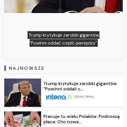
uje zarobki gigantów.
Pracuje tu wielu 
ać część pieniędzy"
płace. Oto 
NAJNOWSZE
Trump krytykuje zarobki gigantów.
"Powinni oddać c...
1 dzień temu
Pracuje tu wielu Polaków. Podnoszą
płace. Oto nowe...