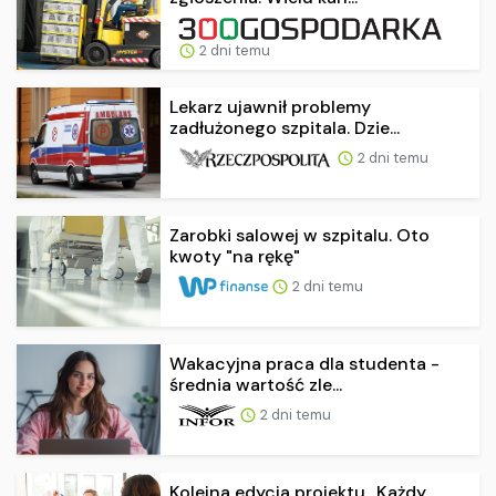
2 dni temu
Lekarz ujawnił problemy
zadłużonego szpitala. Dzie...
2 dni temu
Zarobki salowej w szpitalu. Oto
kwoty "na rękę"
2 dni temu
Wakacyjna praca dla studenta -
średnia wartość zle...
2 dni temu
Kolejna edycja projektu „Każdy