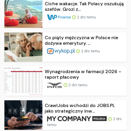
Ciche wakacje. Tak Polacy oszukują
szefów. Grozi z...
2 dni temu
Co piąty mężczyzna w Polsce nie
dożywa emerytury. ...
2 dni temu
Wynagrodzenia w farmacji 2026 –
raport płacowy
2 dni temu
CrawlJobs wchodzi do JOBS.PL
jako strategiczny inw...
2 dni
temu