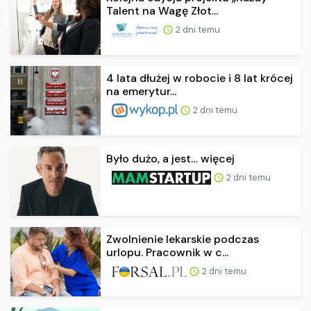
Talent na Wagę Złot...
2 dni temu
4 lata dłużej w robocie i 8 lat krócej
na emerytur...
2 dni temu
Było dużo, a jest… więcej
2 dni temu
Zwolnienie lekarskie podczas
urlopu. Pracownik w c...
2 dni temu