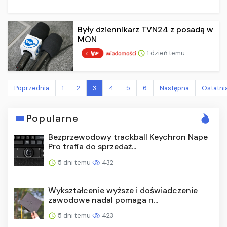
Były dziennikarz TVN24 z posadą w
MON
1 dzień temu
Poprzednia
1
2
3
4
5
6
Następna
Ostatni
Popularne
Bezprzewodowy trackball Keychron Nape
Pro trafia do sprzedaż...
5 dni temu
432
Wykształcenie wyższe i doświadczenie
zawodowe nadal pomaga n...
5 dni temu
423