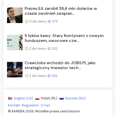
Prezes EA zarobił 38,6 mln dolarów w
czasie zwolnień związan...
5 dni temu
379
5 łyków kawy: Stary Kontynent z nowym
funduszem, owocowe czw...
2 dni temu
302
CrawlJobs wchodzi do JOBS.PL jako
strategiczny inwestor tech...
2 dni temu
292
English (US) ·
Polish (PL) ·
Russian (RU) ·
Kontakt
·
Regulamin
·
O nas
·
© KARIERA 2026. Wszelkie prawa zastrzeżone.