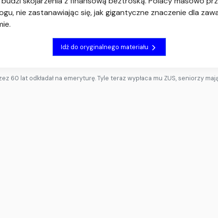
budzi skojarzenia z finansową beztroską. Polacy masowo pr
u, nie zastanawiając się, jak gigantyczne znaczenie dla zawa
mie.
Idź do oryginalnego materiału
zez 60 lat odkładał na emeryturę. Tyle teraz wypłaca mu ZUS, seniorzy ma