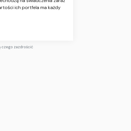
zechodzą na świadczenia zaraz
rtości ich portfela ma każdy
ją czego zazdrościć