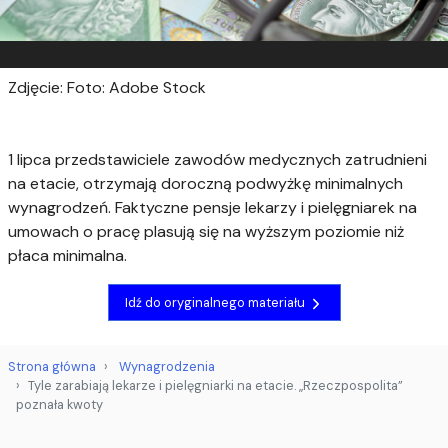
Zdjęcie: Foto: Adobe Stock
1 lipca przedstawiciele zawodów medycznych zatrudnieni
na etacie, otrzymają doroczną podwyżkę minimalnych
wynagrodzeń. Faktyczne pensje lekarzy i pielęgniarek na
umowach o pracę plasują się na wyższym poziomie niż
płaca minimalna.
Idź do oryginalnego materiału
Strona główna
Wynagrodzenia
Tyle zarabiają lekarze i pielęgniarki na etacie. „Rzeczpospolita”
poznała kwoty